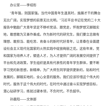
办公室——李绍彤
“青年强，则国家强。当代中国青年生逢其时，施展才干的舞台
无比广阔，实现梦想的前景无比光明。”习近平总书记在党的二十大
报告中勉励广大青年坚定不移听党话、跟党走，怀抱梦想又脚踏实
地，敢想敢为又善作善成。作为新时代的研究生，我们要立志做有
理想、敢担当、能吃苦、肯奋斗的新时代好青年，让青春在全面建
设社会主义现代化国家的火热实践中绽放绚丽之花。这些年来，党
和国家为培养人才，塑造人才，为人才提供广阔的发展空间提供了
平台和先进政策，学生组织是具有代表性的青年学生群体，要不断
学习党的新思想，新精神，为广大师生同学提供更新的，贴和时代
发展的，脚踏实地的，全心全意的服务。我们应该珍惜这个伟大的
时代，服务于这个伟大的时代，在时代中通过奋斗实现梦想目标，
潜心钻研学习，练就过硬本领，不负时代，不负韶华。
孙晨阳——文体部