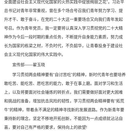
全面建设社会主义现代化国家的火热实践中绽放绚丽之花”。习近平
总书记对青年非常重视，曾在多个场合号召我们青年努力学习、提
升才干、敢于奋斗，在党的二十大这一重要场合又向我们青年发起
号召。作为青年党员，我一定要将认真深入学习贯彻党的二十大精
神作为今后一段时期的重点任务，不断提升自身能力素质，努力成
长为国家的栋梁之材，不负时代，不负韶华，让青春投身于建设社
会主义现代化国家的伟大实践中。
宣传部——翟玉晓
学习贯彻两会精神要有“自讨苦吃”的精神，新时代青年也要培养
敢吃苦、能吃苦、愿吃苦的能力，敢于在事上磨。面对学习和生活
上，以及将要面对社会锤炼的转折点，我们需要做好面对更大困难
和挑战的准备，增加抗击风险的韧性，学习贯彻两会精神要有“拓荒
牛”的精神，带着永不满足的精神寻找新的发展道路。作为新青年要
秉持新的理念，坚定不移地开拓创新，不能因为一点成绩就沾沾自
喜，要对自己有严格的要求，保持向上的欲望!