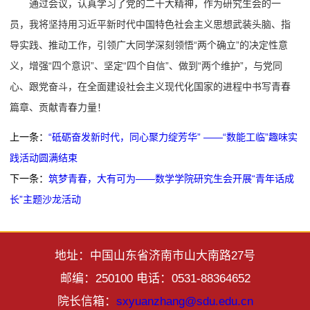
通过会议，认真学习了党的二十大精神，作为研究生会的一
员，我将坚持用习近平新时代中国特色社会主义思想武装头脑、指
导实践、推动工作，引领广大同学深刻领悟“两个确立”的决定性意
义，增强“四个意识”、坚定“四个自信”、做到“两个维护”，与党同
心、跟党奋斗，在全面建设社会主义现代化国家的进程中书写青春
篇章、贡献青春力量！
上一条：
“砥砺奋发新时代，同心聚力绽芳华” ——“数能工临”趣味实
践活动圆满结束
下一条：
筑梦青春，大有可为——数学学院研究生会开展“青年话成
长”主题沙龙活动
地址：中国山东省济南市山大南路27号
邮编：250100 电话：0531-88364652
院长信箱：
sxyuanzhang@sdu.edu.cn