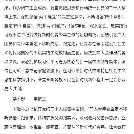
果。作为研究生会成员，要自觉把思想和行动统一到党的二十大精
神上来，深刻领悟“两个确立”的决定性意义，不断增强“四个意识”、
坚定“四个自信”、做到“两个维护”，始终牢记、深入领会、忠实践行
习近平总书记对做好新时代青少年工作的殷切嘱托，团结引领广大
团员和青少年坚定不移听党话、跟党走，让青春在全面建设社会主
义现代化国家的火热实践中绽放绚丽之花。坚决拥护大会作出的各
项决议，衷心拥护以习近平同志为核心的新一届中央领导集体，坚
信在习近平总书记掌舵领航下，在习近平新时代中国特色社会主义
思想科学指引下，全党全国各族人民在新时代新征程上一定会夺取
更大胜利。
学术部——李依蔓
习近平总书记在党的二十大报告中强调：“广大青年要坚定不移
听党话、跟党走，怀抱梦想又脚踏实地，敢想敢为又善作善成，立
志做有理想、敢担当、能吃苦、肯奋斗的新时代好青年，让青春在