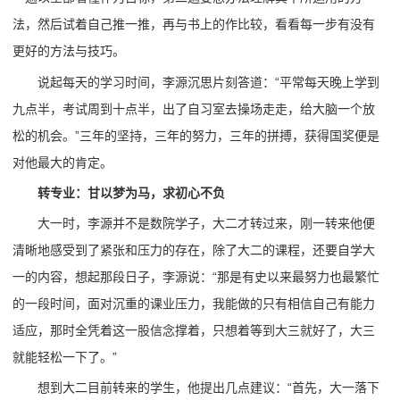
法，然后试着自己推一推，再与书上的作比较，看看每一步有没有
更好的方法与技巧。
说起每天的学习时间，李源沉思片刻答道：“平常每天晚上学到
九点半，考试周到十点半，出了自习室去操场走走，给大脑一个放
松的机会。”三年的坚持，三年的努力，三年的拼搏，获得国奖便是
对他最大的肯定。
转专业：甘以梦为马，求初心不负
大一时，李源并不是数院学子，大二才转过来，刚一转来他便
清晰地感受到了紧张和压力的存在，除了大二的课程，还要自学大
一的内容，想起那段日子，李源说：“那是有史以来最努力也最繁忙
的一段时间，面对沉重的课业压力，我能做的只有相信自己有能力
适应，那时全凭着这一股信念撑着，只想着等到大三就好了，大三
就能轻松一下了。”
想到大二目前转来的学生，他提出几点建议：“首先，大一落下