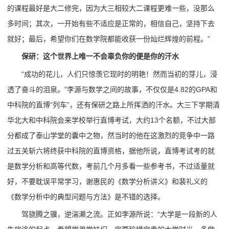
的课程最好是大二修完，因为大三相较大二课程更难一些，没那么
多时间；其次，一开始有些不适应是正常的，相信自己，坚持下去
就好；最后，希望你们在数学院都能收获一份灿烂辉煌的前程。”
保研：这个世界上唯一不会辜负你的便是你的汗水
“成功的花儿，人们只惊羡它现时的明艳！然而当初的芽儿，浸
透了奋斗的泪泉。”李源与数学之间的故事，不仅仅是4.82的GPA和
中科院的直博“列车”，还有保研之路上所挥洒的汗水。大三下学期清
华北大和中科院会来学校举行直博考试，大约13个名额，不过大部
分都成了泰山学堂的囊中之物，然当时的他在这激烈的竞争中一路
过五关斩六将终获中科院的直博资格，据他所说，直博考试考的就
是数学分析和高等代数，考前几个月多看一些参考书，不过适量就
好，不要耽误平常学习，谢惠民的《数学分析讲义》和裴礼义的
《数学分析中的典型问题与方法》是不错的选择。
驾骁腾之骥，逆湍濑之流。正如李源所说：“大学是一段新的人