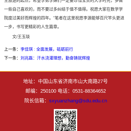
生旅途的起点，希望学弟学妹们一定要珍惜宝贵的大学时光，多做
一些自己喜欢的，而不要过多纠结于值不值得。祝愿大家在数学学
院度过美好而辉煌的四年。”笔者在这里祝愿李源能够百尺竿头更进
一步，书写更精彩的人生篇章。
文/王玉琰
上一条：
李佳琪 : 全面发展，砥砺前行
下一条：
刘兆磊：汗水浇灌理想，勤奋铸就辉煌
地址：中国山东省济南市山大南路27号
邮编：250100 电话：0531-88364652
院长信箱：
sxyuanzhang@sdu.edu.cn