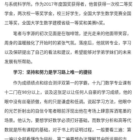
与系统科学所。作为2017年度国奖获得者，他曾获得一次校二等奖
学金，两次校一等奖学金，校三好学生，全国大学生数学竞赛全国
三等奖，全国大学生数学建模省级一等奖和美赛h奖。
笔者与李源的初次见面是在咖啡馆，逆光走来的他面带笑容，
周身的温暖融化了开始时的紧张气氛。落座后，他就转专业，学习
以及保研提出了自己的看法和建议，希望能够对学弟学妹们的未来
发展有所帮助。
学习：坚持和努力是学习路上唯一的捷径
作为成绩绩点和综合测评双第一的学霸，十九门数学专业课有
十二门在98分以上，谈及这张足以让任何人自豪的学习成绩，他的
眼中没有丝毫骄傲，有的只是谦虚和低调。说起学习方法，他眼中
的光芒折射出的自信令笔者眼前浮现出他在考场上肆意挥洒笔墨的
场景。他认为，要想学好数学必须打好基础，而数学分析和高等代
数就是所有课程的基础，对于书上的证明过程，一般要看三遍：第
一遍以全部看懂作为目标，第二遍要想办法理解其中所运用的方