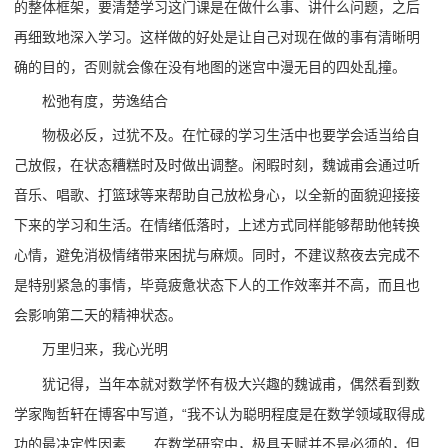
的整体框架，要清楚学习这门课是在做什么事、讲什么问题，之后
再细致地深入学习。这样做的好处是让自己对现在做的事有清晰明
确的目的，否则就会像在没有地图的迷宫中漫无目的四处乱撞。
松弛有度，劳逸结合
物极必反，过犹不及。在忙碌的学习生活中也要学会适当给自
己放假，在状态糟糕时及时做出调整。闲暇时刻，魏诚甫会通过听
音乐、唱歌、打篮球等来帮助自己放松身心，以全新的面貌迎接接
下来的学习和生活。在情绪低落时，上述方式同样能够帮助他转换
心情，避免消极情绪带来困扰与麻烦。同时，不建议熬夜去完成不
是特别紧急的事情，毕竟疲惫状态下人的工作效率并不高，而且也
会影响第二天的精神状态。
万里归来，我心光明
犹记得，当年本就对数学怀有极大兴趣的魏诚甫，偶然看到数
学家陶哲轩在博客中写道，“我不认为聪明程度是在数学领域取得成
功的最决定性因素……在数学研究中，极具天赋并不是必须的，但