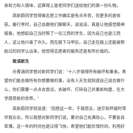
亲和力和人情味，这算得上是老同学们送给他们的第一份礼物。
高新蔚同学觉得做志愿工作确实是有点辛苦，但更多的是收
获。搬行李时，自己会跟他们聊聊天，说说话，真是让他感觉精神
振奋。他想起自己当时帮了一位江西的学生，因为自己也是江西
人，这让他兴奋了许久。而在脱下马甲后，自己走在路上还能被帮
助过的同学认出来，他觉得志愿者的服务还是有所价值的。
致语新生
孙菁涵同学想对新同学们说：“十八岁值得所有破坏和重来。希
望你们能去做所有你想要做的事，没有人天生就知道自己适合做什
么，你们需要一点点去尝试，去破坏、打碎自己并重新构建，在大
学感受新的世界。”
高新蔚同学则说道：“回想这一年，于我而言，迷茫和怀疑时常
伴我左右，所以我想对新同学们说，要对自己充满信心，不要妄自
菲薄。这一年的时间也是过得飞快，希望他们能珍惜时间，利用好