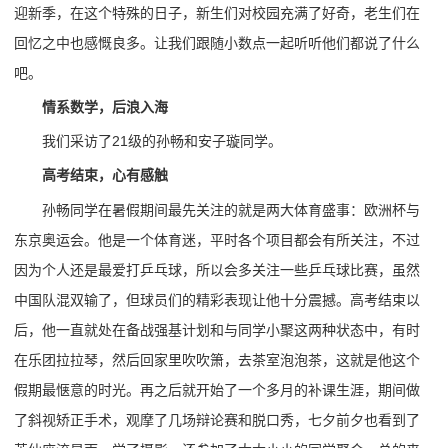
迎新季，在这个特殊的日子，新生们对校园充满了好奇，老生们在
回忆之中也感慨良多。让我们跟随小数点一起听听他们都说了什么
吧。
情系数学，后浪入海
我们采访了21级的孙畅和安子璇同学。
高考结束，心有感触
孙畅同学在暑假期间最先关注的就是两大体育盛事：欧洲杯与
东京奥运会。他是一个体育迷，平时各个项目都会有所关注，不过
因为个人还是最爱打乒乓球，所以会多关注一些乒乓球比赛，虽然
中国队混双输了，但球员们的精彩表现让他十分震撼。高考结束以
后，他一直就处在备战强基计划和与同学小聚这两种状态中，有时
在乐团拉拉琴，然后回家里吹吹箫，去茶室泡泡茶，这就是他这个
假期最惬意的时光。再之后就开始了一个多月的补课生涯，期间做
了斜视矫正手术，观摩了几场辩论赛和脱口秀，七夕前夕也看到了