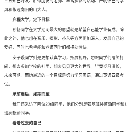
三五知己好友、胜似朋友的老师、丰富多彩的活动、严明律己的学
风和永远向阳的山大人。
启程大学，定下目标
孙畅同学在大学期间最大的愿望就是希望自己能学业有成。除
此之外，他也想在音乐、摄影、茶艺等方面更加深入，发展自己的
爱好，同时也希望能和老师同学们都相处愉快。
安子璇同学则是更想认真学习，拓展视野，想跟同学们嘻笑打
闹，想去参加学校的社团，想去见见更大的世界。毕竟岁月漫长，
未来可期。而她最近的一个目标是努力学习英语，通过英语四级考
试。
承前启后，如期而至
我们还采访了两位20级同学，他们分别是强基班孙菁涵同学和1
班高新蔚同学。
看着过去的自己