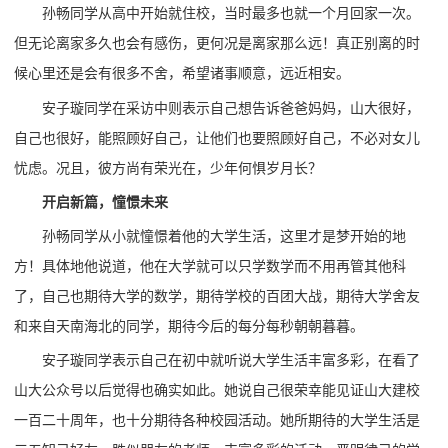
孙畅同学从高中开始就住校，当时最多也就一个月回家一次。
但无论离家多久也会有感伤，更何况是离家那么远！真正别离的时
候心里还是会有很多不舍，希望诸事顺意，远近相安。
安子璇同学在采访中则表示自己想告诉爸爸妈妈，山大很好，
自己也很好，能照顾好自己，让他们也要照顾好自己，不必对女儿
忧虑。况且，彼方尚有荣光在，少年何惧岁月长？
开启新篇，憧憬未来
孙畅同学从小就憧憬着他的大学生活，这里才是梦开始的地
方！具体地他说道，他在大学就可以只学数学而不用再管其他科
了，自己也期待大学的数学，期待学校的百团大战，期待大学舍友
和来自天南海北的同学，期待今后的每分每秒朝朝暮暮。
安子璇同学表示自己在初中就听说大学生活丰富多彩，在看了
山大公众号以后觉得也确实如此。她说自己很荣幸能见证山大建校
一百二十周年，也十分期待各种校园活动。她所期待的大学生活是