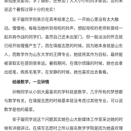
英仙座流星雨，学了摄影，还参加了大大小小的同学聚会。总的来
说这个暑假过得十分的充实！
安子璇同学则表示在高考结束之后，一开始心里没有太大触
动。慢慢地，每每当她听到母校的铃声，想起母校的老师和曾经一
起并肩作战的同学们，虽然自己还未出家门，但一股淡淡的怀念就
已经开始慢慢产生了。而在填报志愿的时候，因为她本身就是山东
人，而数学作为山东大学的王牌专业，她就将其作为目标，最终能
被录取实在感到很幸运。暑假期间，在偶尔烦躁的时候，她也会拿
出纸笔，练练毛笔字，在安静的时候，她也喜欢出去看看。
结缘数学，一见钟情
孙畅同学从小到大最喜欢的学科就是数学，几乎所有的梦想都
与数学有关，在填报志愿的时候基本就没考虑过其他专业，可以说
数学是他的最爱。
安子璇同学说这个问题其实她在山大新媒体工作室采访她的时
候有详细讲过。在填写志愿时之所以报名数学学院是因为她喜欢理