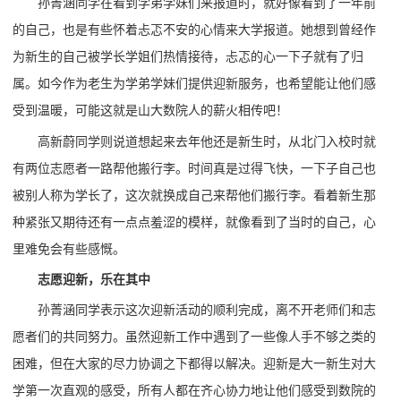
孙菁涵同学在看到学弟学妹们来报道时，就好像看到了一年前
的自己，也是有些怀着忐忑不安的心情来大学报道。她想到曾经作
为新生的自己被学长学姐们热情接待，忐忑的心一下子就有了归
属。如今作为老生为学弟学妹们提供迎新服务，也希望能让他们感
受到温暖，可能这就是山大数院人的薪火相传吧！
高新蔚同学则说道想起来去年他还是新生时，从北门入校时就
有两位志愿者一路帮他搬行李。时间真是过得飞快，一下子自己也
被别人称为学长了，这次就换成自己来帮他们搬行李。看着新生那
种紧张又期待还有一点点羞涩的模样，就像看到了当时的自己，心
里难免会有些感慨。
志愿迎新，乐在其中
孙菁涵同学表示这次迎新活动的顺利完成，离不开老师们和志
愿者们的共同努力。虽然迎新工作中遇到了一些像人手不够之类的
困难，但在大家的尽力协调之下都得以解决。迎新是大一新生对大
学第一次直观的感受，所有人都在齐心协力地让他们感受到数院的