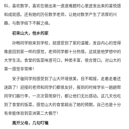
科，喜欢数学，喜欢在做出来一道道难题时心里迸发出来的喜悦感
和成就感。还有她的历任数学老师，让她对数学产生了浓厚的兴
趣，与数学结下不解之缘。
初来
山大
，他乡的家
孙畅同学刚来到学校，就感受到了家的温暖，发自内心的觉得
像是回到家一样的感觉，老师同学都十分热情，这就是他梦想中的
大学生活。食堂的饭菜味道可口，种类丰富，很合胃口。对山大的
第一感觉非常棒！
安子璇同学则感受到了山大环境很美，目不暇接，走着走着还
迷路了！迎接的老师和同学们都很友好，报到的时候学长一趟趟帮
同学们搬行李，一次次冒雨穿行，都让他们无比感动。这几天也吃
到了食堂的饭菜，感觉山大的食堂超出了她的预期，自己也是十分
有幸能体验到亚洲第二大餐厅！
离开父母，几句叮嘱