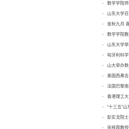
数学学院师
山东大学召
金秋九月 
数学学院教
山东大学举
匈牙利科学院E
山大举办数
美国西弗吉尼
法国巴黎南大
香港理工大
“十三五”
彭实戈院士
宋梓霞教授谈