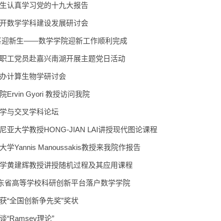
生认真学习党的十九大报告
开数学学科建设发展研讨会
喜迎新生——数学学院迎新工作顺利完成
职工党员赴嘉兴南湖开展主题党日活动
办计算生物学研讨会
rvin Gyori 教授访问我院
学与交叉学科论坛
亚大学教授HONG-JIAN LAI讲授现代图论课程
学Yannis Manoussakis教授来我院作报告
学黄建辉教授讲授随机过程及其应用课程
山东省高等学校科研创新平台落户数学学院
获“全国创新争先奖”奖状
“Ramsey理论”