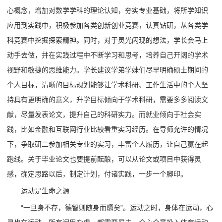
心概念，增加对数学学科的理论认知，夯实专业基础，将所学知识
应用到实践中，积极参加各类创新创业竞赛，认真钻研，从各类学
科竞赛中挖掘探索精神。同时，对于灵光闪现的想法，学长会马上
动手去做，并在实践过程中不断学习和思考，培养自己开阔的学术
视野和敏捷的思维能力。学长建议学弟学妹们尽早明确硕士期间的
个人目标，清晰的目标规划能够让学术科研、工作生活中的个人坚
持具有更明确的意义，升学目标倾向于学术科研，需要多多阅读文
献，尽量发表论文，提升自己的科研实力。而就业倾向于社会实
践，比如金融和互联网行业比较看重实习经历。在导师允许的情况
下，争取研二参加相关专业的实习，丰富个人履历，让自己赢在起
跑线。关于毕业论文也要提前酝酿，可以从论文或项目中获得灵
感，确定思路以后，制定计划，付诸实践，一步一个脚印。
运动是生命之源
“一旦身不存，德智则随身而隳矣”。运动之时，身体在运动，心