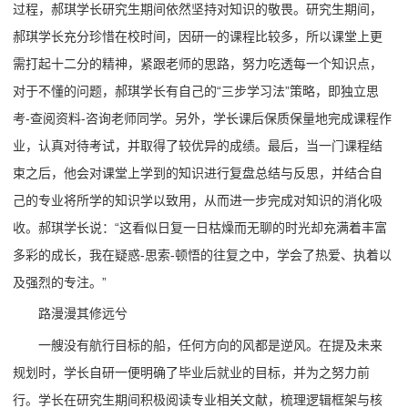
过程，郝琪学长研究生期间依然坚持对知识的敬畏。研究生期间，
郝琪学长充分珍惜在校时间，因研一的课程比较多，所以课堂上更
需打起十二分的精神，紧跟老师的思路，努力吃透每一个知识点，
对于不懂的问题，郝琪学长有自己的“三步学习法”策略，即独立思
考-查阅资料-咨询老师同学。另外，学长课后保质保量地完成课程作
业，认真对待考试，并取得了较优异的成绩。最后，当一门课程结
束之后，他会对课堂上学到的知识进行复盘总结与反思，并结合自
己的专业将所学的知识学以致用，从而进一步完成对知识的消化吸
收。郝琪学长说：“这看似日复一日枯燥而无聊的时光却充满着丰富
多彩的成长，我在疑惑-思索-顿悟的往复之中，学会了热爱、执着以
及强烈的专注。”
路漫漫其修远兮
一艘没有航行目标的船，任何方向的风都是逆风。在提及未来
规划时，学长自研一便明确了毕业后就业的目标，并为之努力前
行。学长在研究生期间积极阅读专业相关文献，梳理逻辑框架与核