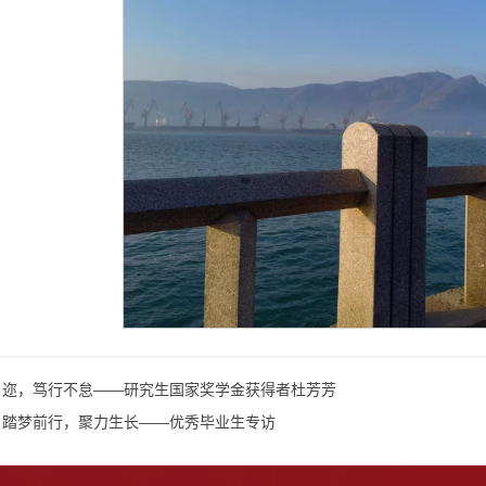
自迩，笃行不怠——研究生国家奖学金获得者杜芳芳
：踏梦前行，聚力生长——优秀毕业生专访