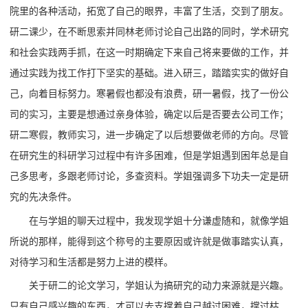
院里的各种活动，拓宽了自己的眼界，丰富了生活，交到了朋友。
研二课少，在不断思索并同林老师讨论自己出路的同时，学术研究
和社会实践两手抓，在这一时期确定下来自己将来要做的工作，并
通过实践为找工作打下坚实的基础。进入研三，踏踏实实的做好自
己，向着目标努力。寒暑假也都没有浪费，研一暑假，找了一份公
司的实习，主要是想通过亲身体验，确定以后是否要去公司工作；
研二寒假，教师实习，进一步确定了以后想要做老师的方向。尽管
在研究生的科研学习过程中有许多困难，但是学姐遇到困年总是自
己多思考，多跟老师讨论，多查资料。学姐强调多下功夫一定是研
究的先决条件。
在与学姐的聊天过程中，我发现学姐十分谦虚随和，就像学姐
所说的那样，能得到这个称号的主要原因或许就是做事踏实认真，
对待学习和生活都是努力上进的模样。
关于研二的论文学习，学姐认为搞研究的动力来源就是兴趣。
只有自己感兴趣的东西，才可以去支撑着自己越过困难，撑过枯