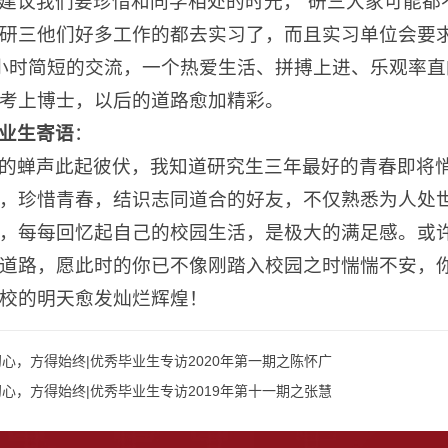
建议我们要珍惜和同学相处的时光，“研三大家可能都
研三他们好多工作的都去实习了，而且实习单位会要求
小时简短的交流，一个热爱生活、拼搏上进、乐观率
考上博士，以后的道路愈加精彩。
业生寄语
：
的蝉声此起彼伏，我知道研究生三年最好的青春即将
，珍惜青春，结识志同道合的好友，不仅熟悉为人处
，每每回忆起自己的校园生活，是极大的满足感。或
道路，愿此时的你已不像刚踏入校园之时惴惴不安，
校的明天愈发灿烂辉煌！
心，方得始终|优秀毕业生专访2020年第一期之陈怀广
心，方得始终|优秀毕业生专访2019年第十一期之张慧