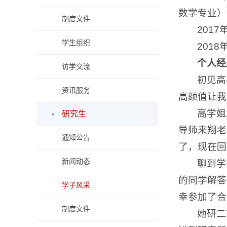
数学专业）
制度文件
201
学生组织
201
个人经
访学交流
初见高
资讯服务
高颜值让我
高学姐
研究生
导师来翔老
通知公告
了，现在回
新闻动态
聊到学
的同学解答
学子风采
幸参加了合
制度文件
她研二