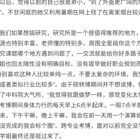
以后，觉得以前的自己很是渺小，“到了外面更广阔的
”。不甘闲庭的她又利用暑期在网上找了在离家烟台较
我们如果想搞研究，研究所是一个很值得推荐的地方，
源也特别丰富，老师懂的特别多，周围全是搞你这个
究课题哪个地方遇到问题了，一交流就能给你好多路子
姐也因太随性没有明确目标、没有提早做好职业规划
特别喜欢这种人比较单纯一点，不要太复杂的环境，我
或者类似行业比较多”。由于硕转博期间并不想读博，
了中科院大气所，“我觉得就跟做梦一样，感觉变化太
考博期间身体力行的每天早上6点半起床，一般7点半
来，下午干嘛，晚上干嘛，我会在前一天用一个演算
没完成的我会标个圈”。跨专业考博，面对以前完全没
学姐最终还是挺过来了。