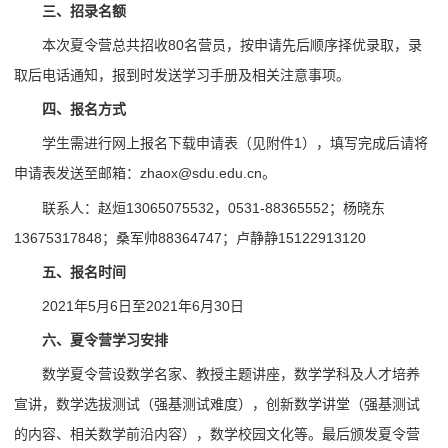
三、招录名额
本次夏令营总共招收80名营员，按申请先后顺序择优录取，录
取后电话通知，报到时发送学习手册及相关注意事项。
四、报名方式
学生需进行网上报名下载申请表（见附件1），填写完成后请将
申请表发送至邮箱：zhaox@sdu.edu.cn。
联系人：赵烜13065075532，0531-88365552；杨晓东
13675317848；桑军帅88364747；卢静静15122913120
五、报名时间
2021年5月6日至2021年6月30日
六、夏令营学习安排
数学夏令营设数学名家、教授主题讲座，数学学科及人才培养
宣讲，数学选拔测试（强基测试难度），创新数学讲堂（强基测试
的内容、相关数学前沿内容），数学校园文化等。最后颁发夏令营