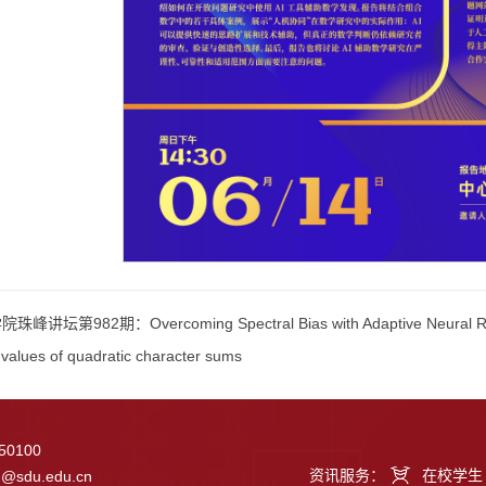
峰讲坛第982期：Overcoming Spectral Bias with Adaptive Neural Re
values of quadratic character sums
0100
资讯服务：
在校学生
g@sdu.edu.cn