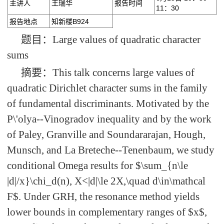
主讲人
王瑞华
报告时间
11：30
报告地点
知新楼B924
题目：
Large values of quadratic character
sums
摘要：
This talk concerns large values of
quadratic Dirichlet character sums in the family
of fundamental discriminants. Motivated by the
P\'olya--Vinogradov inequality and by the work
of Paley, Granville and Soundararajan, Hough,
Munsch, and La Breteche--Tenenbaum, we study
conditional Omega results for $\sum_{n\le
|d|/x}\chi_d(n), X<|d|\le 2X,\quad d\in\mathcal
F$. Under GRH, the resonance method yields
lower bounds in complementary ranges of $x$,