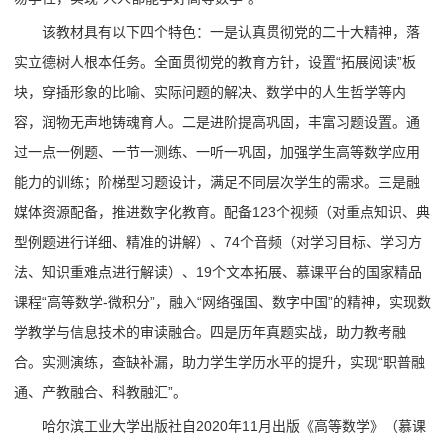
该教材具有以下四个特色：一是认真贯彻党的二十大精神，落
实立德树人根本任务。全面贯彻党的教育方针，设置“拓展阅读”板
块，穿插形象的比喻、实际问题的解决、数学中的人生哲学等内
容，润物无声地铸魂育人。二是进阶提高巩固，丰富习题设置。通
过一点一例题、一节一测练、一听一巩固，加强学生高等数学应用
能力的训练；阶梯型习题设计，满足不同层次学生的需求。三是融
媒体资源配备，推进数字化教育。配备123个视频（对重点知识、典
型例题进行详细、精准的讲解）、74个音频（对学习目标、学习方
法、知识重难点进行解读）、19个文本拓展、慕课平台的国家精品
课程“高等数学-微积分”，融入“网络强国、数字中国”的精神，实现数
学教学与信息技术的审读融合。四是历年真题实战，助力教考融
合。实测演练，查缺补漏，助力学生学历水平的提升，实现“职普融
通、产教融合、科教融汇”。
哈尔滨工业大学出版社自2020年11月出版《高等数学》（慕课