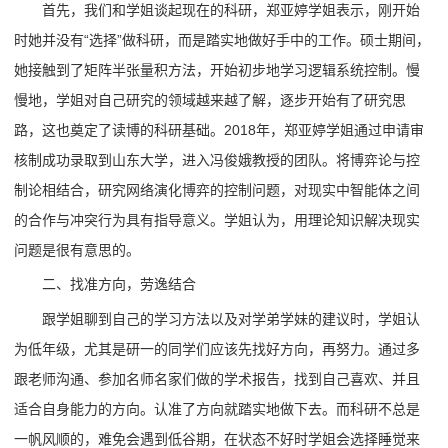
首先，我们和学姐谈起现在的科研，郑亚婷学姐表示，刚开始
时她并没有“选择”做科研，而是踏实地做好手中的工作。硕士期间，
她接触到了矩阵半张量积方法，开始初步地学习逻辑系统控制。慢
慢地，学姐对自己研究的领域越来越了解，逐步开始有了研究思
路，这也奠定了读博的科研基础。2018年，郑亚婷学姐通过申请审
核制成功录取到山东大学，进入冯俊娥教授的团队。将博弈论与控
制论相结合，研究网络演化博弈的控制问题，对现实中智能体之间
的合作与冲突行为具有指导意义。学姐认为，用理论知识解决现实
问题是很有意思的。
二、找准方向，劳逸结合
跟学姐聊到自己的学习方法以及对学弟学妹的建议时，学姐认
为低年级，尤其是研一的同学们应该先找好方向，再努力。通过多
跟老师沟通、参加名师名家们做的学术报告，找到自己喜欢、并且
适合自身能力的方向。认准了方向就踏实地做下去。而科研不总是
一帆风顺的，难免会遇到低谷期，在状态不好时学姐会选择睡觉来