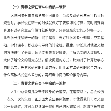
（一）
青春之梦在奋斗中启航—筑梦
这世间唯有青春和梦想不可辜负，当谈及对研究生三年的目标
规划时，学长说在研一的时候就做好了要读博的打算，同时提到自
身没有对研究生三年做详细的规划，只是踏踏实实的走好每一步。
此外学长还给研一的新生提了建议：要好好学习专业知识，夯实基
础，学好课本，积极参与导师的讨论班。最后，学长又对他读文献
的方法进行了分享，读论文要先看好摘要，了解论文的大致框架，
大体了解论文的研究方法，解决问题的方式，比如对于计算数学方
向的论文，先看它研究的什么方程，用什么方法研究的这个方程，
什么离散格式怎么差分的，再细看中间的理论推导内容。
（二）
青春之梦在奋斗中启航—追梦
人生中总会有几次奋不顾身的去追梦，在追梦路上，总会经历
一次又一次的失败，正是因为这些暴风骤雨，才使得我们可以又见
另一番彩虹，才可以找到属于我们自己的闪耀星河。赵海学长在追