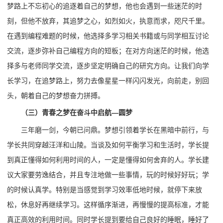
梦路上不忘初心的追逐着自己的梦想，他也会遇到一些迷茫的时
刻，但他不放弃，其追梦之心，如烈如火，执意而求，咫尺千里。
在遇到编程难题的时候，他选择多学习相关书籍或与同学相互讨论
交流，逐步弥补自己编程方向的短板；在对方向迷茫的时候，他选
择多与老师同学交流，逐步坚定明确自己的研究方向。让我们向学
长学习，在追梦路上，努力去像星星一样闪闪发光，向前走，别回
头，朝着自己的梦想奋力拼搏。
（三）
青春之梦在奋斗中启航—圆梦
三年磨一剑，今朝已问鼎。梦想引领着学长在黑暗中前行，与
学长共同穿越汪洋和山陵。当谈及如何平衡学习和生活时，学长提
到真正懂得如何利用时间的人，一定是懂得如何舍弃的人。学长建
议大家要劳逸结合，并且专注地做一些事情，玩的时候好好玩；学
的时候认真学。特别是当感觉到学习效率低地时候，就停下来放
松，休息好再继续学习。这样循序渐进，再慢慢的提高标准，才能
真正高效的利用时间。同时学长提到要给自己良好的睡眠，睡好了