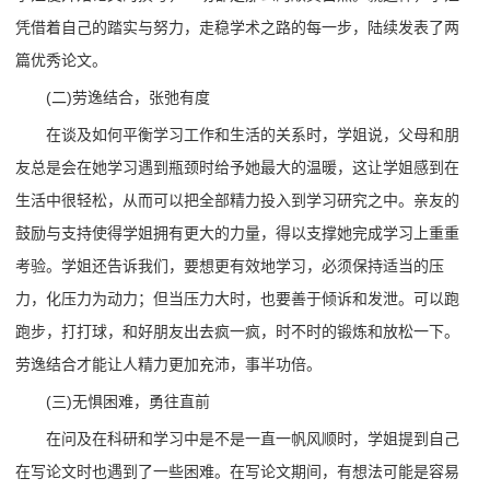
凭借着自己的踏实与努力，走稳学术之路的每一步，陆续发表了两
篇优秀论文。
(二)劳逸结合，张弛有度
在谈及如何平衡学习工作和生活的关系时，学姐说，父母和朋
友总是会在她学习遇到瓶颈时给予她最大的温暖，这让学姐感到在
生活中很轻松，从而可以把全部精力投入到学习研究之中。亲友的
鼓励与支持使得学姐拥有更大的力量，得以支撑她完成学习上重重
考验。学姐还告诉我们，要想更有效地学习，必须保持适当的压
力，化压力为动力；但当压力大时，也要善于倾诉和发泄。可以跑
跑步，打打球，和好朋友出去疯一疯，时不时的锻炼和放松一下。
劳逸结合才能让人精力更加充沛，事半功倍。
(三)无惧困难，勇往直前
在问及在科研和学习中是不是一直一帆风顺时，学姐提到自己
在写论文时也遇到了一些困难。在写论文期间，有想法可能是容易