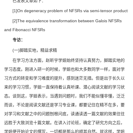
已发表文章如下：
[1]On degeneracy problem of NFSRs via semi-tensor product
[2]The equivalence transformation between Galois NFSRs
and Fibonacci NFSRs
专访
：
(一)脚踏实地，精益求精
在学习方法方面，赵昕宇学姐始终坚持认真努力，脚踏实地的
学习态度。刚进入研一的时候，学姐也和大多数同学一样，面对学
习方式的转变和学习难度的提升，感到迷茫无措。但是出于长久以
来的学习习惯，学姐一直保持着认真听课、潜心阅读文献的学习状
态。谈到这，学姐表示，当遇到问题时，我们不能似懂非懂，泛泛
而谈，不论是阅读文献还是学习专业课，都要记住在精不在多，要
对学习和文献之中的问题刨根问底，读通读透一篇文献的效果往往
远胜于大致浏览十篇文献。在讲入讨论班，确定了研究方向之后，
学姐便开始论文的撰写，一切都是那么的顺其自然。就这样，学姐