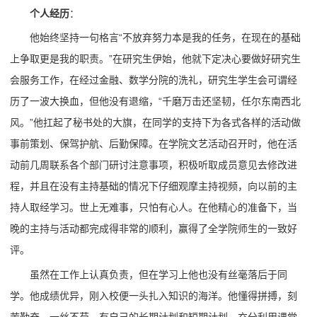
个人经历
：
他始终坚持一句格言“不放弃努力本是我的任务，在现在的基础
上争取更是我的职责。”在研究生伊始，他就下定决心要做好研究生
会服务工作，在经过金融、数学分院的洗礼，研究生学生会可谓经
历了一波大换血，但他没有退缩，“千磨万击还坚韧，任尔东南西北
风。”他扛起了秘书处的大旗，在同学的支持下为各式各样的活动做
事前策划、保驾护航、后勤保障。在学院文艺活动召开时，他在活
动前几周联系各个部门研讨注意事项，积极听取成员意见去修改进
程，并且在没有主持基础的情况下仔细观摩主持视频，向以前的主
持人取经学习。世上无难事，只怕有心人。在他精心的准备下，当
晚的主持与活动都完成得非常的顺利，赢得了全学院师生的一致好
评。
虽然在工作上认真负责，但在学习上他也没有丝毫落后于同
学。他成绩优异，刚入校便一头扎入知识的海洋。他懂得拼搏，刻
苦勤奋，一丝不苟，有自己的长期计划和短期计划，充分利用课堂