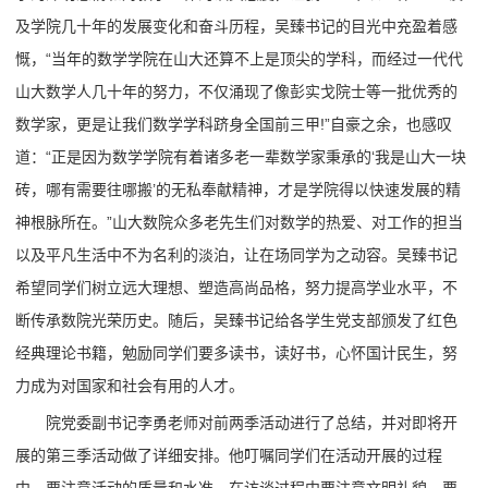
及学院几十年的发展变化和奋斗历程，吴臻书记的目光中充盈着感
慨，“当年的数学学院在山大还算不上是顶尖的学科，而经过一代代
山大数学人几十年的努力，不仅涌现了像彭实戈院士等一批优秀的
数学家，更是让我们数学学科跻身全国前三甲!”自豪之余，也感叹
道：“正是因为数学学院有着诸多老一辈数学家秉承的‘我是山大一块
砖，哪有需要往哪搬’的无私奉献精神，才是学院得以快速发展的精
神根脉所在。”山大数院众多老先生们对数学的热爱、对工作的担当
以及平凡生活中不为名利的淡泊，让在场同学为之动容。吴臻书记
希望同学们树立远大理想、塑造高尚品格，努力提高学业水平，不
断传承数院光荣历史。随后，吴臻书记给各学生党支部颁发了红色
经典理论书籍，勉励同学们要多读书，读好书，心怀国计民生，努
力成为对国家和社会有用的人才。
院党委副书记李勇老师对前两季活动进行了总结，并对即将开
展的第三季活动做了详细安排。他叮嘱同学们在活动开展的过程