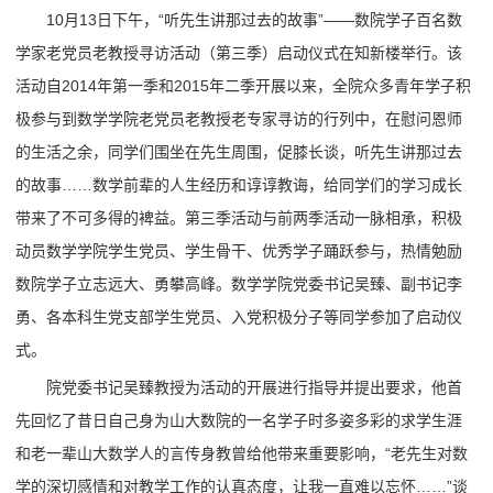
10月13日下午，“听先生讲那过去的故事”——数院学子百名数
学家老党员老教授寻访活动（第三季）启动仪式在知新楼举行。该
活动自2014年第一季和2015年二季开展以来，全院众多青年学子积
极参与到数学学院老党员老教授老专家寻访的行列中，在慰问恩师
的生活之余，同学们围坐在先生周围，促膝长谈，听先生讲那过去
的故事……数学前辈的人生经历和谆谆教诲，给同学们的学习成长
带来了不可多得的裨益。第三季活动与前两季活动一脉相承，积极
动员数学学院学生党员、学生骨干、优秀学子踊跃参与，热情勉励
数院学子立志远大、勇攀高峰。数学学院党委书记吴臻、副书记李
勇、各本科生党支部学生党员、入党积极分子等同学参加了启动仪
式。
院党委书记吴臻教授为活动的开展进行指导并提出要求，他首
先回忆了昔日自己身为山大数院的一名学子时多姿多彩的求学生涯
和老一辈山大数学人的言传身教曾给他带来重要影响，“老先生对数
学的深切感情和对教学工作的认真态度，让我一直难以忘怀……”谈