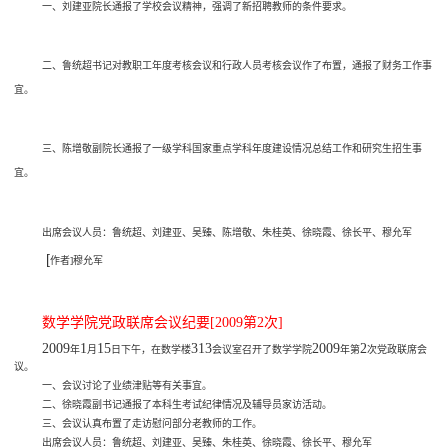
一、刘建亚院长通报了学校会议精神，强调了新招聘教师的条件要求。
二、鲁统超书记对教职工年度考核会议和行政人员考核会议作了布置，通报了财务工作事
宜。
三、陈增敬副院长通报了一级学科国家重点学科年度建设情况总结工作和研究生招生事
宜。
出席会议人员：鲁统超、刘建亚、吴臻、陈增敬、朱桂英、徐晓霞、徐长平、穆允军
[
作者
]
穆允军
数学学院党政联席会议纪要[2009第2次
]
2009
1
15
313
2009
2
年
月
日下午，在数学楼
会议室召开了数学学院
年第
次党政联席会
议。
一、会议讨论了业绩津贴等有关事宜。
二、徐晓霞副书记通报了本科生考试纪律情况及辅导员家访活动。
三、会议认真布置了走访慰问部分老教师的工作。
出席会议人员：鲁统超、刘建亚、吴臻、朱桂英、徐晓霞、徐长平、穆允军