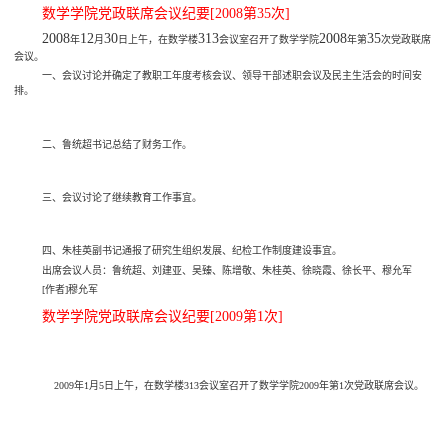
数学学院党政联席会议纪要[2008第35次]
2008
12
30
313
2008
35
年
月
日上午，在数学楼
会议室召开了数学学院
年第
次党政联席
会议。
一、会议讨论并确定了教职工年度考核会议、领导干部述职会议及民主生活会的时间安
排。
二、鲁统超书记总结了财务工作。
三、会议讨论了继续教育工作事宜。
四、朱桂英副书记通报了研究生组织发展、纪检工作制度建设事宜。
出席会议人员：鲁统超、刘建亚、吴臻、陈增敬、朱桂英、徐晓霞、徐长平、穆允军
[
作者
]
穆允军
数学学院党政联席会议纪要[2009第1次]
2009年1月5日上午，在数学楼313会议室召开了数学学院2009年第1次党政联席会议。