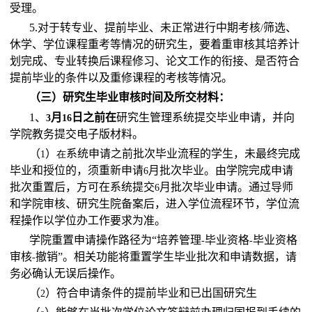
受理。
5.
对于转专业、提前毕业、未正常进行中期考核
筛选、
/
休学、学位课程重考等情况的研究生，要着重审核其培养计
划完成、专业转换后课程修习、论文工作的衔接、是否符合
提前毕业的条件以及重修课程的考核等情况。
（三）研究生毕业审核时间及所交材料：
1
、
月
日之前在
研究生管理系统提交毕业申请，并向
3
16
学院教务提交电子版材料。
（
）
系统申请之前批次毕业流程的学生，未最终完成
1
在
毕业和授位的，须重新申请
月批次毕业。由学院完成申请
6
批次重置后，方可在系统提交
月批次毕业申请。通过导师
6
和学院审核、研究生院备案后，进入学位流程环节，学位流
程操作以学位办工作要求为准。
学院重置申请操作路径为“培养管理
毕业资格
毕业资格
-
-
审核
撤销”。相关功能将重置学生毕业批次和申请数据，请
-
务必确认无误后操作。
（
）符合申请条件的提前毕业和已出国研究生
2