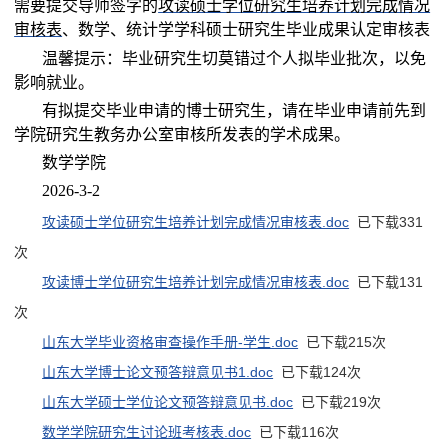
需要提交导师签字的
攻读硕士学位研究生培养计划完成情况
审核表
、数学、统计学学科硕士研究生毕业成果认定审核表
温馨提示：毕业研究生切莫错过个人拟毕业批次，以免
影响就业。
有拟提交毕业申请的博士研究生，请在毕业申请前先到
学院研究生教务办公室审核所发表的学术成果。
数学学院
2026-3-2
攻读硕士学位研究生培养计划完成情况审核表.doc
已下载
331
次
攻读博士学位研究生培养计划完成情况审核表.doc
已下载
131
次
山东大学毕业资格审查操作手册-学生.doc
已下载
215
次
山东大学博士论文预答辩意见书1.doc
已下载
124
次
山东大学硕士学位论文预答辩意见书.doc
已下载
219
次
数学学院研究生讨论班考核表.doc
已下载
116
次