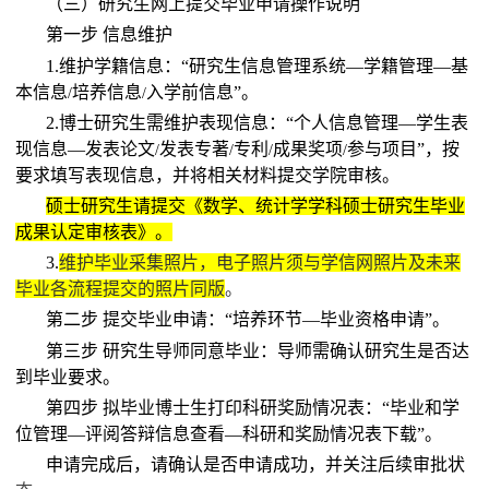
（三）研究生网上提交毕业申请操作说明
第一步 信息维护
1.
维护学籍信息：“研究生信息管理系统—学籍管理—基
本信息
培养信息
入学前信息”。
/
/
2.
博士研究生需维护表现信息：“个人信息管理—学生表
现信息—发表论文
发表专著
专利
成果奖项
参与项目”，按
/
/
/
/
要求填写表现信息，并将相关材料提交学院审核。
硕士研究生请提交《数学、统计学学科硕士研究生毕业
成果认定审核表》。
3.
维护毕业采集照片，电子照片须与学信网照片及未来
毕业各流程提交的照片同版
。
第二步 提交毕业申请：“培养环节—毕业资格申请”。
第三步 研究生导师同意毕业：导师需确认研究生是否达
到毕业要求。
第四步 拟毕业博士生打印科研奖励情况表：“毕业和学
位管理—评阅答辩信息查看—科研和奖励情况表下载”。
申请完成后，请确认是否申请成功，并关注后续审批状