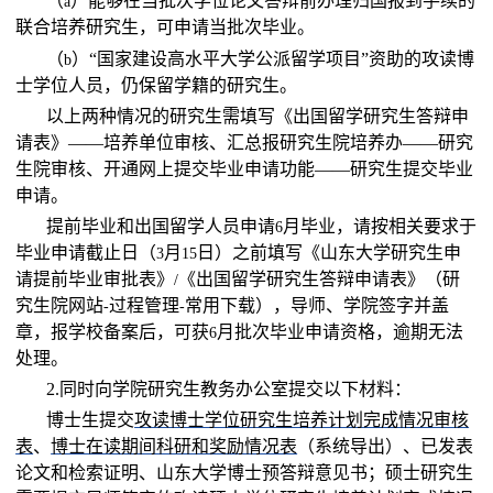
（
）能够在当批次学位论文答辩前办理归国报到手续的
a
联合培养研究生，可申请当批次毕业。
（
）“国家建设高水平大学公派留学项目”资助的攻读博
b
士学位人员，仍保留学籍的研究生。
以上两种情况的研究生需填写《出国留学研究生答辩申
请表》——培养单位审核、汇总报研究生院培养办——研究
生院审核、开通网上提交毕业申请功能——研究生提交毕业
申请。
提前毕业和出国留学人员申请
月毕业，请按相关要求于
6
毕业申请截止日（
月
日）之前填写《山东大学研究生申
3
15
请提前毕业审批表》
《出国留学研究生答辩申请表》（研
/
究生院网站
过程管理
常用下载），导师、学院签字并盖
-
-
章，报学校备案后，可获
月批次毕业申请资格，逾期无法
6
处理。
2.
同时向学院研究生教务办公室提交以下材料：
博士生提交
攻读博士学位研究生培养计划完成情况审核
表
、
博士在读期间科研和奖励情况表
（系统导出）、已发表
论文和检索证明、山东大学博士预答辩意见书；硕士研究生