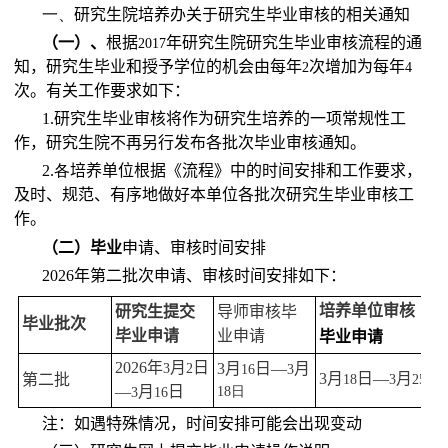
一、
研究生院培养办关于研究生毕业审核的相关通知
（
一）、
根据
年研究生院研究生毕业审核流程的通
2017
知，研究生毕业和授予学位的机会由每年
次增加为每年
2
4
次。有关工作要求如下：
1.
研究生毕业审核将作为研究生培养的一项常规性工
作，研究生院不再另行发布各批次毕业审核通知。
2.
各
培养单位根据《流程》中的时间安排和工作要求，
及时、规范、有序地做好本单位各批次研究生毕业审核工
作。
（二）
毕业
申请、审核时间安排
2026
年第二批次申请、审核时间安排如下：
培养单位审核
研究生提交
导师审核毕
毕业批次
毕业申请
业申请
毕业申请
2026
年
月
日
3
月
日—
月
3
2
16
3
3
月
日—
月
日
第二批
18
3
25
—
月
日
18日
3
16
注：如遇特殊情况，时间安排可能会出现变动