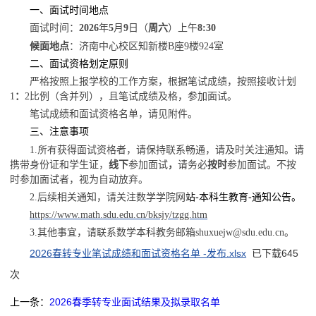
一、面试时间地点
面试时间：
2026
年
5
月
9
日（
周六
）上午
8:30
候面
地点
：济南中心校区
知新楼
B
座
9
楼
924
室
二、面试资格划定原则
严格按照上报学校的工作方案，根据笔试成绩，按照接收计划
1
：
2
比例（含并列），且笔试成绩及格，参加面试。
笔试成绩和面试资格名单，请见附件。
三、注意事项
1
.
所有
获得面试资格者，请保持联系畅通，请及时关注通知。请
携带身份证和学生证，
线下
参加面试
，
请务必
按时
参加面试。不按
时参加面试者，视为自动放弃。
2.
后续相关通知，请关注数学学院网
站
-
本科生教育
-
通知公告。
https://www.math.sdu.edu.cn/bksjy/tzgg.htm
3.
其他事宜，请联系数学本科教务邮箱
shuxuejw@sdu.edu.cn
。
2026春转专业笔试成绩和面试资格名单 -发布.xlsx
已下载
645
次
上一条：
2026春季转专业面试结果及拟录取名单