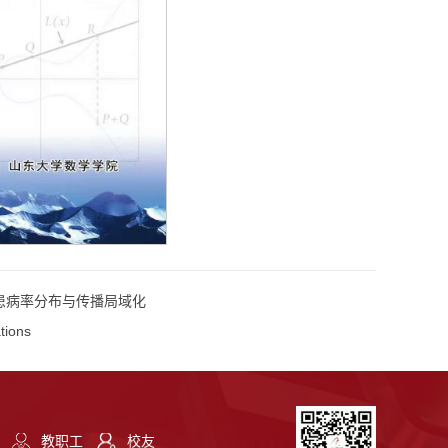
态患病率分布与传播局域化
tions
教职工
校友