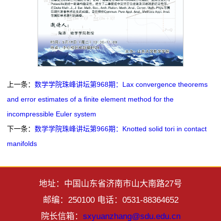
上一条：
数学学院珠峰讲坛第968期：Lax convergence theorems
and error estimates of a finite element method for the
incompressible Euler system
下一条：
数学学院珠峰讲坛第966期：Knotted solid tori in contact
manifolds
地址：中国山东省济南市山大南路27号
邮编：250100 电话：0531-88364652
院长信箱：
sxyuanzhang@sdu.edu.cn