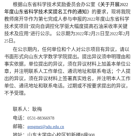
根据山东省科学技术奖励委员会办公室《
关于开展
2022
年度山东省科学技术奖提名工作的通知
》的要求，现将我院
教师席开华作为第七完成人参与申报的
年度山东省科学
2022
技术奖项目
双向自调控化学驱大幅度提高石油采收率关键
“
技术及应用
进行公示。
公示期为
年
月
日至
年
月
”
2022
2
21
2022
2
日。
25
在公示期内，任何单位和个人对公示项目有异议，请以
书面形式向山东大学数学学院提出。提出异议须申明理由和
事实依据，单位提出的异议，须在异议材料上加盖本单位公
章，并注明联系人工作单位、通讯地址和联系电话；个人提
出的异议，须在异议材料上签署真实姓名，并注明本人工作
单位、通讯地址和联系电话。过期或不按要求提出的异议，
不予受理。
联系人：耿梅
电话：
0531-88366978
邮箱：
gengmei@sdu.edu.cn
地址：山东大学中心校区知新楼
座
B
908