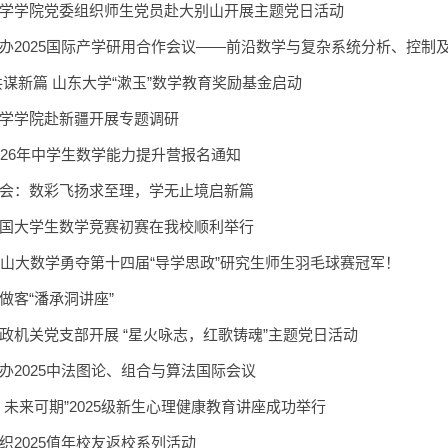
学学院党委组织师生党员赴大别山开展主题党日活动
办2025国际产学研用合作会议——前沿数学与复杂系统分析、控制
共谋新篇 山东大学“漱玉”数学教育奖励基金启动
学学院赴新疆开展专题调研
026年中学生数学能力提升营报名通知
会：数彩飞扬求至理，学无止境启新篇
国大学生数学竞赛初赛在我校顺利举行
！山大数学勇夺第十四届“导学思政”研究生师生羽毛球赛冠军！
做客“潘承洞讲座”
政机关党支部开展 “星火咏志，红歌铸魂”主题党日活动
办2025中法图论、组合与算法国际会议
、未来可期”2025级新生心理健康教育讲座成功举行
织2025值年校友返校系列活动