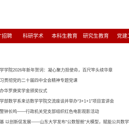
才招聘
科研学术
本科生教育
研究生教育
党建
学学院2026年新年贺词：凝心聚力担使命，百尺竿头续华章
习贯彻党的二十届四中全会精神专题党课
办华罗庚奖学金颁奖仪式
学部数学系来访数学学院交流座谈并举办“3+1+1”项目宣讲会
警钟长鸣——行政机关党支部组织红色电影观影活动
基 以创新促发展——山东大学发布“公数智舱”大模型，赋能公共数