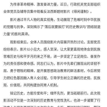
为传承革命精神、激发奋进力量，近日，行政机关党支部组织
全体党员及辅导员集中观看反法西斯题材影片《得闲谨制》。
影片通过平凡人物的真实视角，生动展现了危难时刻中华民族
的觉醒与抗争，深刻揭示了“落后就要挨打”的历史教训与“团结就是
力量”的胜利真谛。
观影结束后，全体人员围绕影片内容展开热烈讨论。支部党员
纷纷表示，影片以小见大，感人至深，让大家更直观地体会到民族
苦难历史与和平岁月的来之不易，进一步坚定了立足岗位、奋发作
为的责任感和使命感。同志们认为，影片中先辈们展现出的坚韧不
屈、勇于牺牲的精神，是开展思想政治教育的鲜活素材，今后将努
力把红色基因融入育人全过程，引导学生树立正确的历史观、民族
观、价值观，共同构建协同育人机制。
铭记历史，方能珍爱和平；缅怀先烈，更当砥砺前行。此次观
影活动不仅是一次深刻的历史教育与党性洗礼，也进一步凝聚了行