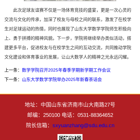
此次足球友谊赛不仅是一场体育竞技的盛宴，更是一次心灵的
交流与文化的传承，加深了校友与母校之间的联系，激发了在校学
生对足球运动的热情，同时也展现了山东大学数学学院师生积极向
上、勇于拼搏的精神风貌。下一步，学院将继续举办类似活动，搭
建更多平台，促进校友与在校学生之间的互动交流，共同推动学院
文化建设和体育事业的发展，让山大数学人的精神之光永远闪耀。
上一条：
数学学院召开2025年春季学期新学期工作会议
下一条：
山东大学数学学院举办2025年新春茶话会
地址：中国山东省济南市山大南路27号
邮编：250100 电话：0531-88364652
院长信箱：
sxyuanzhang@sdu.edu.cn