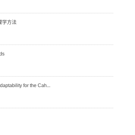
理学方法
ds
aptability for the Cah...