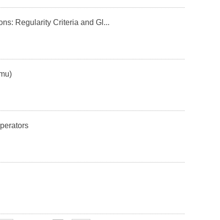
gularity Criteria and Gl...
mu)
erators