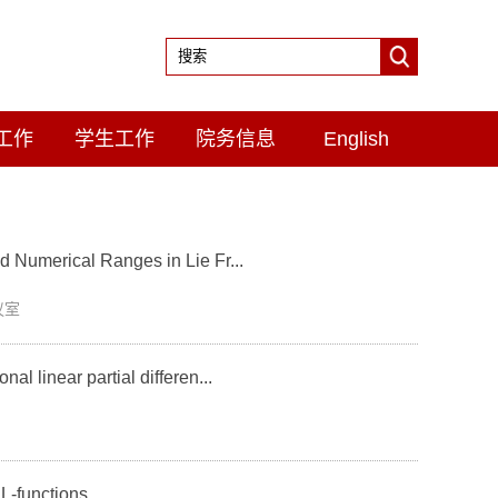
工作
学生工作
院务信息
English
erical Ranges in Lie Fr...
议室
near partial differen...
functions