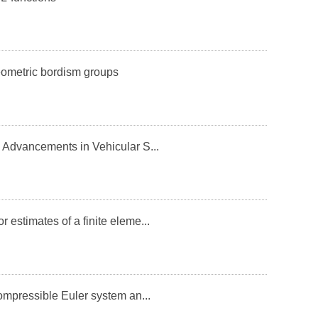
etric bordism groups
ancements in Vehicular S...
mates of a finite eleme...
essible Euler system an...