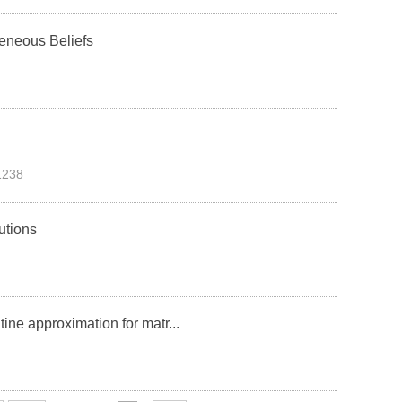
eneous Beliefs
238
utions
ne approximation for matr...