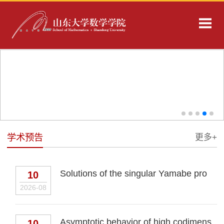
学术预告
更多+
Solutions of the singular Yamabe pro
10
2026-08
Asymptotic behavior of high codimens
10