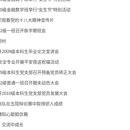
10级金融数学班举行“女生节”特别活动
织观看党的十八大精神宣传片
12级一班召开新学期班会
册时
2009级本科生毕业论文宣讲会
息安全专业开展平安夜送祝福活动
09级本科生党支部召开预备党员转正大会
12级普通一班召开期末动员大会
2010级本科生党支部党员发展大会
表队在五院辩论赛中取得骄人成绩
通知心姐姐信箱
，交流中成长