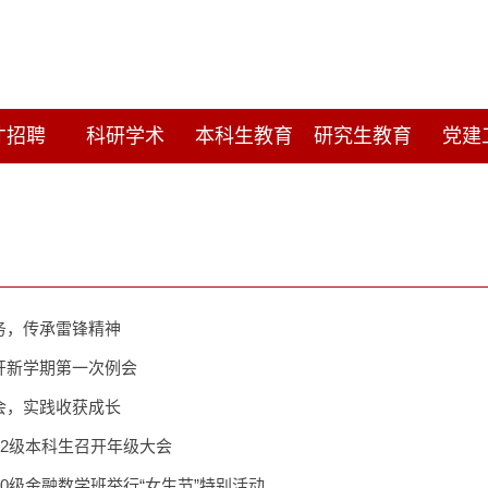
才招聘
科研学术
本科生教育
研究生教育
党建
务，传承雷锋精神
开新学期第一次例会
会，实践收获成长
12级本科生召开年级大会
10级金融数学班举行“女生节”特别活动