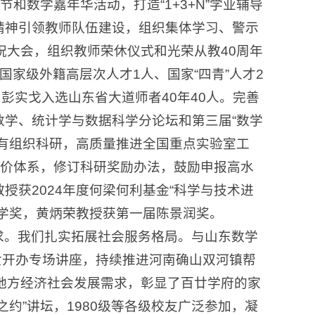
和数学嘉年华活动，打造“1+3+N”学业辅导
精神引领教师队伍建设，组织集体学习、警示
祝大会，组织教师荣休仪式和光荣从教40周年
家级外籍高层次人才1人、国家“四青”人才2
彭实戈入选山东省大道师者40年40人。完善
学、统计学与数据科学分论坛和第三届“数学
有组织科研，高质量推进全国重点实验室工
评价体系，修订科研奖励办法，鼓励申报高水
获2024年度何梁何利基金“科学与技术进
学奖，黄炳荣教授获第一届陈景润奖。
求。我们扎实拓展社会服务格局。与山东数学
子女开办专场讲座，持续推进河南确山双河镇帮
地方经济社会发展需求，彰显了百廿学府的家
之约”讲坛，1980级等各级校友广泛参加，凝