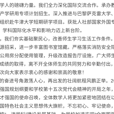
学人的磅礴力量。我们全力深化国际交流合作。承办教
产学研用专项计划招生。深入推进与巴黎萨克雷大学
组织赴牛津大学短期研学项目。获批人社部国家外国专
，学科国际化水平和影响力迈上新台阶。
，我们夯实基础聚民心，改善师生学习生活工作条件。
源招采，进一步丰富图书室馆藏。严格落实消防安全
公用房分配使用管理，升级改造报告厅设施，广大师
成绩的取得，离不开全体师生的共同努力和辛勤付出
次向大家表示衷心的感谢和崇高的敬意！
的奋进号角激荡人心，再出发的壮阔航程风鹏正举。20
强国规划纲要和学校第十五次党代会精神的开局之年，
才强国的使命召唤，全体数学人将更加紧密地团结在
国特色社会主义思想伟大旗帜，不忘初心、牢记使命，