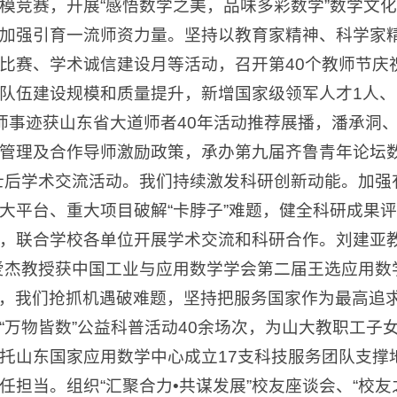
模竞赛，开展“感悟数学之美，品味多彩数学”数学文化节
加强引育一流师资力量。坚持以教育家精神、科学家
比赛、学术诚信建设月等活动，召开第40个教师节庆
队伍建设规模和质量提升，新增国家级领军人才1人、国
师事迹获山东省大道师者40年活动推荐展播，潘承洞、
管理及合作导师激励政策，承办第九届齐鲁青年论坛数
士后学术交流活动。我们持续激发科研创新动能。加强
大平台、重大项目破解“卡脖子”难题，健全科研成果
，联合学校各单位开展学术交流和科研合作。刘建亚教授
爱杰教授获中国工业与应用数学学会第二届王选应用数
，我们抢抓机遇破难题，坚持把服务国家作为最高追
“万物皆数”公益科普活动40余场次，为山大教职工
托山东国家应用数学中心成立17支科技服务团队支撑
任担当。组织“汇聚合力•共谋发展”校友座谈会、“校友