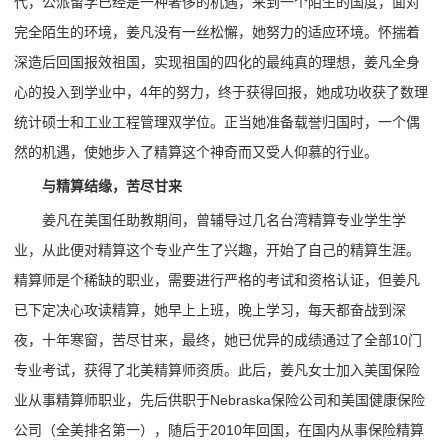
代，公派留学已经是一种奢侈的机遇，来到一个陌生的国度，面对
完全陌生的环境，姜凡没有一丝松懈，她努力的适应环境。怀揣着
深造后回国报效祖国，实现祖国的四化的最纯真的理想，姜凡全身
心的投入到学业中，4年的努力，终于获得回报，她成功收获了数理
统计硕士和工业工程管理双学位。正当她准备载誉归国时，一个偶
然的机遇，使她步入了精算这个神奇而又受人仰慕的行业。
与精算结缘，苦尽甘来
姜凡在美国任助教期间，曾辅导过几名台湾精算专业学生学
业，从此便对精算这个专业产生了兴趣，开始了自己的精算生涯。
精算师是个稀缺的职业，需要进行严格的考试和资格认证，但姜凡
已下定决心攻读精算，她早上上班，晚上学习，每天都奋战到深
夜，十年寒窗，苦尽甘来，最终，她已优异的成绩通过了全部10门
专业考试，获得了北美精算师资质。此后，姜凡女士加入美国保险
业从事精算师职业，先后供职于Nebraska保险公司和美国健康保险
公司（全美排名第一），随后于2010年回国，在国内从事保险精算